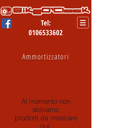
Tel:
0106533602
Ammortizzatori
Al momento non
abbiamo
prodotti da mostrare
qui.