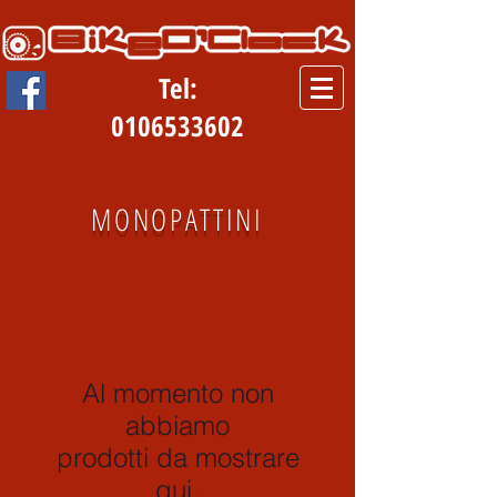
Tel:
0106533602
MONOPATTINI
Al momento non
abbiamo
prodotti da mostrare
qui.