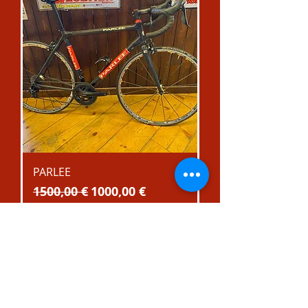
PARLEE
Prezzo regolare
Prezzo scontato
1500,00 €
1000,00 €
Usato