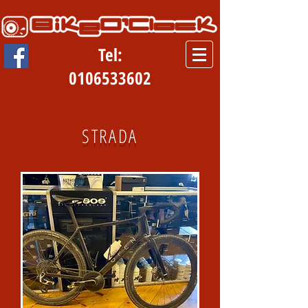
Tel:
0106533602
STRADA