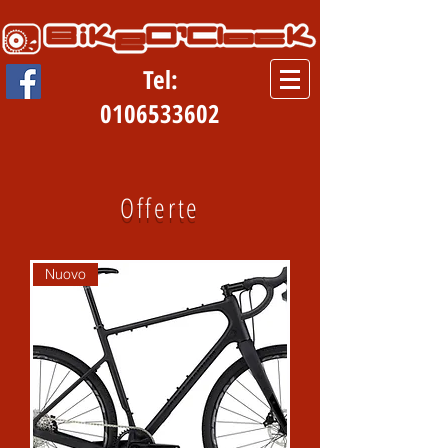
Tel:
0106533602
Offerte
Nuovo