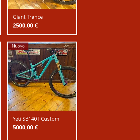
Giant Trance
Prezzo
2500,00 €
Nuovo
Yeti SB140T Custom
Prezzo
5000,00 €