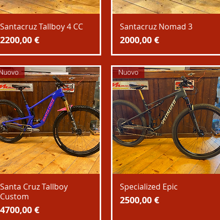
Santacruz Tallboy 4 CC
Santacruz Nomad 3
Prezzo
Prezzo
2200,00 €
2000,00 €
Nuovo
Nuovo
Santa Cruz Tallboy
Specialized Epic
Custom
Prezzo
2500,00 €
Prezzo
4700,00 €