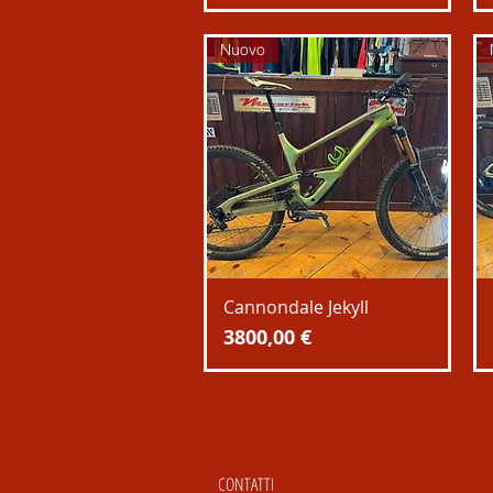
Nuovo
Cannondale Jekyll
Prezzo
3800,00 €
CONTATTI