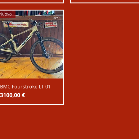
Nuovo
BMC Fourstroke LT 01
Prezzo
3100,00 €