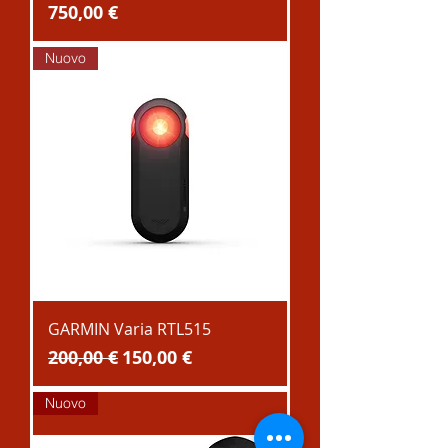
Prezzo
750,00 €
Nuovo
GARMIN Varia RTL515
Prezzo regolare
Prezzo scontato
200,00 €
150,00 €
Nuovo