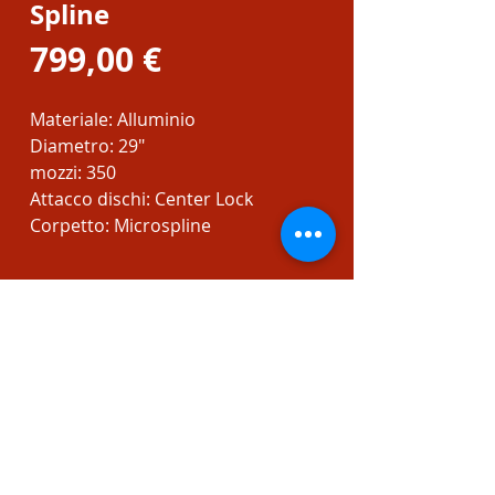
Spline
Prezzo
799,00 €
Materiale: Alluminio
Diametro: 29"
mozzi: 350
Attacco dischi: Center Lock
Corpetto: Microspline
CONTATTI
Tel:
0106533602
Email:
christian@bikeoclock.it
Orari: Lunedì:15:30-19:30 dal Martedì al
Sabato: 9:30-12:30 / 15:30-19:30 - Domenica:
Chiuso