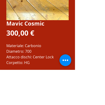
Mavic Cosmic
Prezzo
300,00 €
Materiale: Carbonio
Diametro: 700
Attacco dischi: Center Lock
Corpetto: HG
CONTATTI
Tel:
0106533602
Email:
christian@bikeoclock.it
Orari: Lunedì:15:30-19:30 dal Martedì al
Sabato: 9:30-12:30 / 15:30-19:30 - Domenica: