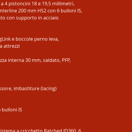
4 pistoncini 18 e 19,5 millimetri,
terline 200 mm HS2 con 6 bulloni IS,
zato con supporto in acciaio
Link e boccole perno leva,
 attrezzi
zza interna 30 mm, saldato, PFP,
sore, imbastiture (lacing)
bulloni IS
istema a cricchetto Ratched ID360, 6