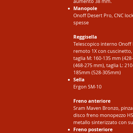
aumento 38 mm.
Manopole
Onoff Desert Pro, CNC lock
spesse
Reggisella
Telescopico interno Onoff 
remoto 1X con cuscinetto,
taglia M: 160-135 mm (428
(468-275 mm), taglia L: 21
185mm (528-305mm)
Sella
Ergon SM-10
Freno anteriore
Sram Maven Bronzo, pinza a 
disco freno monopezzo HS2 
metallo sinterizzato con s
Freno posteriore