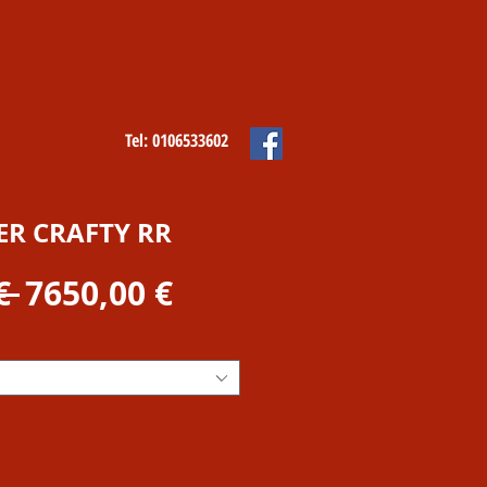
Tel: 0106533602
R CRAFTY RR
Prezzo
Prezzo
€ 
7650,00 €
regolare
scontato