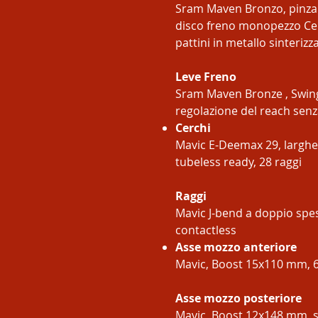
Sram Maven Bronzo, pinza a 
disco freno monopezzo Cen
pattini in metallo sinteriz
Leve Freno
Sram Maven Bronze , Swing
regolazione del reach senza
Cerchi
Mavic E-Deemax 29, larghe
tubeless ready, 28 raggi
Raggi
Mavic J-bend a doppio spes
contactless
Asse mozzo anteriore
Mavic, Boost 15x110 mm, 6 
Asse mozzo posteriore
Mavic, Boost 12x148 mm, s