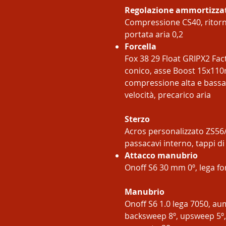
Regolazione ammortizza
Compressione CS40, ritorno
portata aria 0,2
Forcella
Fox 38 29 Float GRIPX2 Fa
conico, asse Boost 15x110
compressione alta e bassa 
velocità, precarico aria
Sterzo
Acros personalizzato ZS56/Z
passacavi interno, tappi d
Attacco manubrio
Onoff S6 30 mm 0º, lega f
Manubrio
Onoff S6 1.0 lega 7050, a
backsweep 8º, upsweep 5º, 