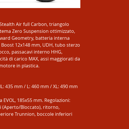
Stealth Air full Carbon, triangolo
istema Zero Suspension ottimizzato,
ward Geometry, batteria interna
re Boost 12x148 mm, UDH, tubo sterzo
occo, passacavi interno HHG,
acità di carico MAX, assi maggiorati da
motore in plastica.
L: 435 mm / L: 460 mm / XL: 490 mm
ma EVOL, 185x55 mm. Regolazioni:
 (Aperto/Bloccato), ritorno,
eriore Trunnion, boccole inferiori