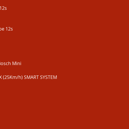
12s
pe 12s
Bosch Mini
CX (25Km/h) SMART SYSTEM