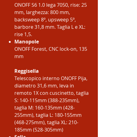
ONOFF S6 1.0 lega 7050, rise: 25
mm, larghezza: 800 mm,
backsweep 8º, upsweep 5º,
barbore 31,8 mm. Taglia L e XL:
rise 1,5.
Manopole
ONOFF Forest, CNC lock-on, 135
mm
Reggisella
Telescopico interno ONOFF Pija,
diametro 31,6 mm, leva in
remoto 1X con cuscinetto, taglia
S: 140-115mm (388-235mm),
taglia M: 160-135mm (428-
255mm), taglia L: 180-155mm
(468-275mm), taglia XL: 210-
185mm (528-305mm)