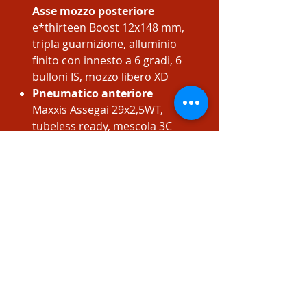
Asse mozzo posteriore
e*thirteen Boost 12x148 mm,
tripla guarnizione, alluminio
finito con innesto a 6 gradi, 6
bulloni IS, mozzo libero XD
Pneumatico anteriore
Maxxis Assegai 29x2,5WT,
tubeless ready, mescola 3C
MaxxGrip, carcassa EXO+, 60TPI,
tallone pieghevole
Pneumatico posteriore
Maxxis Minion DHR II 27’5x2.5
WT, tubeless ready, mescola 3C
MaxxTerra, protezione DD,
2x120TPI, tallone pieghevole
Pedivelle
e*thirteen Helix Core E*Spec