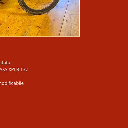
mitata
AXS XPLR 13v
odificabile