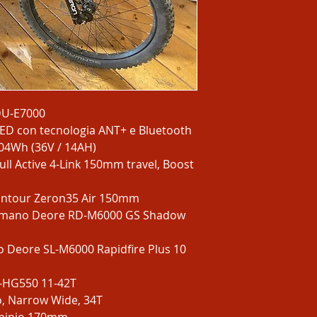
DU-E7000
D con tecnologia ANT+ e Bluetooth
04Wh (36V / 14AH)
ull Active 4-Link 150mm travel, Boost
untour Zeron35 Air 150mm
mano Deore RD-M6000 GS Shadow
 Deore SL-M6000 Rapidfire Plus 10
-HG550 11-42T
o, Narrow Wide, 34T