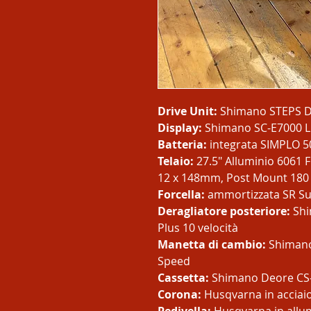
Drive Unit:
Shimano STEPS 
Display:
Shimano SC-E7000 LE
Batteria:
integrata SIMPLO 5
Telaio:
27.5″ Alluminio 6061 F
12 x 148mm, Post Mount 180
Forcella:
ammortizzata SR S
Deragliatore posteriore:
Shi
Plus 10 velocità
Manetta di cambio:
Shimano
Speed
Cassetta:
Shimano Deore CS
Corona:
Husqvarna in acciai