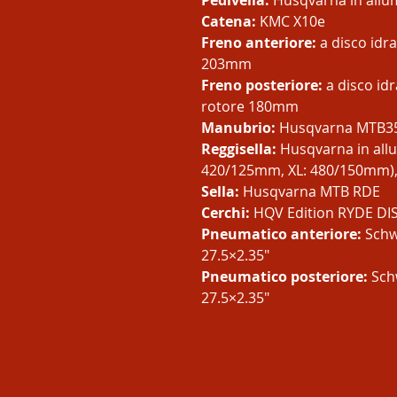
Pedivella:
Husqvarna in all
Catena:
KMC X10e
Freno anteriore:
a disco idr
203mm
Freno posteriore:
a disco id
rotore 180mm
Manubrio:
Husqvarna MTB3
Reggisella:
Husqvarna in allu
420/125mm, XL: 480/150mm)
Sella:
Husqvarna MTB RDE
Cerchi:
HQV Edition RYDE DIS
Pneumatico anteriore:
Schw
27.5×2.35″
Pneumatico posteriore:
Sch
27.5×2.35″