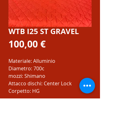
WTB I25 ST GRAVEL
Prezzo
100,00 €
Materiale: Alluminio
Diametro: 700c
mozzi: Shimano
Attacco dischi: Center Lock
Corpetto: HG
CONTATTI
Tel:
0106533602
Email:
christian@bikeoclock.it
Orari: Lunedì:15:30-19:30 dal Martedì al