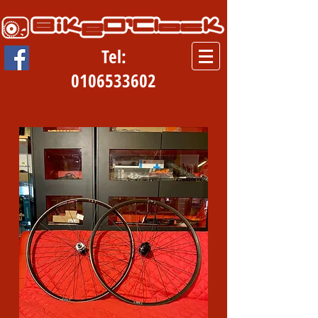
Tel:
0106533602