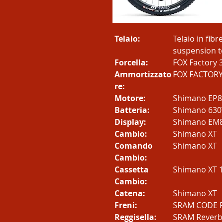
Telaio:
Telaio in fib
suspension 
Forcella:
FOX Factory
Ammortizzato
FOX FACTORY
re:
Motore:
Shimano EP8
Batteria:
Shimano 630
Display:
Shimano EM
Cambio:
Shimano XT
Comando
Shimano XT
Cambio:
Cassetta
Shimano XT 
Cambio:
Catena:
Shimano XT
Freni:
SRAM CODE 
Reggisella:
SRAM Reverb