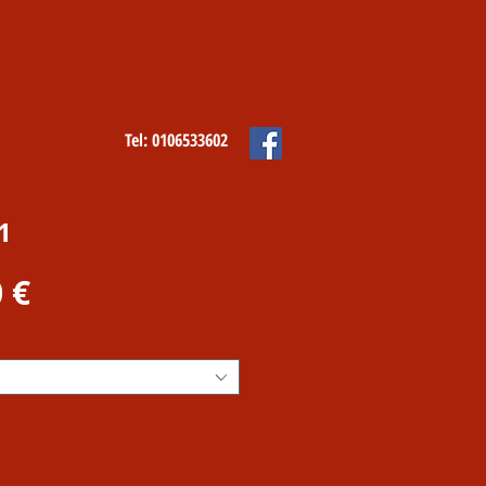
Tel: 0106533602
1
Prezzo
 €