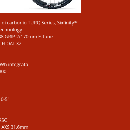
re di carbonio TURQ Series, Sixfinity™
technology
 38 GRIP 2/170mm E-Tune
 FLOAT X2
Wh integrata
800
10-51
RSC
 AXS 31.6mm