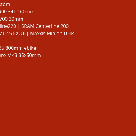
ustom
900 34T 160mm
1700 30mm
ine220 | SRAM Centerline 200
ai 2.5 EXO+ | Maxxis Minion DHR II
 35.800mm ebike
uro MK3 35x50mm