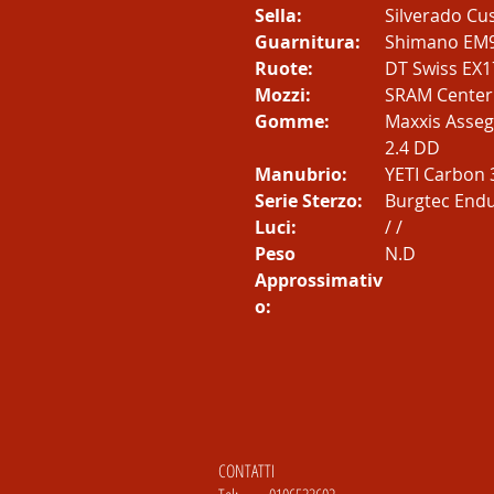
Sella:
Silverado C
Guarnitura:
Shimano EM
Ruote:
DT Swiss EX
Mozzi:
SRAM Centerl
Gomme:
Maxxis Asseg
2.4 DD
Manubrio:
YETI Carbon
Serie Sterzo:
Burgtec End
Luci:
/ /
Peso
N.D
Approssimativ
o:
CONTATTI