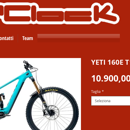
ontatti
Team
YETI 160E T
10.900,00
Taglia
*
Seleziona